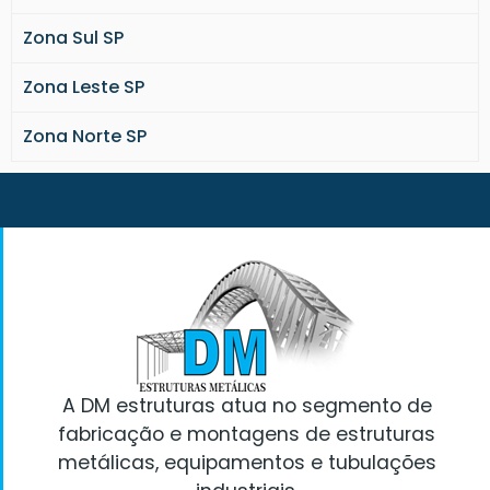
Coberturas metálicas industriais
Passarela metálica preço
Zona Sul SP
Fechamento metálico galpão
Zona Leste SP
Escada metálica detalhamento
Cobertura metálica garagem
Zona Norte SP
Escada metalica
Terça metálica
Tesoura metálica
Viga treliçada metálica
Fabrica de portão metálico
Estrutura metálica São Paulo
Estruturas metálicas preços
Fabricação e montagem de estruturas
metálicas
Montagem de estruturas metálicas
A DM estruturas atua no segmento de
Pilar metálico treliçado
fabricação e montagens de estruturas
Fechamento lateral com telhas
metálicas, equipamentos e tubulações
metálicas