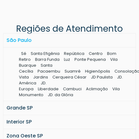
Terça metálica para telhado
Terça metálica preço
Pilar metálico quadrado
Regiões de Atendimento
Pergolado de ferro preço
Terças metálicas para telhado
São Paulo
Pilar metálico redondo
Fechamento lateral metálico
Sé
Santa Efigênia
República
Centro
Bom
Construção de galpão metálico
Retiro
Barra Funda
Luz
Ponte Pequena
Vila
Buarque
Santa
Viga metálica preço
Cecília
Pacaembu
Suamré
Higienópolis
Consolaçã
Mezanino estrutura metálica
Vista
Jardins
Cerqueira César
JD Paulista
JD.
Mezanino metálico preço
América
JD.
Europa
Liberdade
Cambuci
Aclimação
Vila
Cobertura metálica para galpão
Monumento
JD. da Glória
Cobertura galpão industrial
Grande SP
Estrutura metálica para cobertura
Estrutura metálica industrial
Interior SP
Telhado metálico preço
Cobertura telhado metálico
Zona Oeste SP