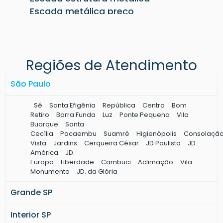
Escada metálica preço
Terça metálica para telhado
Terça metálica preço
Pilar metálico quadrado
Regiões de Atendimento
Pergolado de ferro preço
Terças metálicas para telhado
São Paulo
Pilar metálico redondo
Fechamento lateral metálico
Sé
Santa Efigênia
República
Centro
Bom
Construção de galpão metálico
Retiro
Barra Funda
Luz
Ponte Pequena
Vila
Buarque
Santa
Viga metálica preço
Cecília
Pacaembu
Suamré
Higienópolis
Consolaçã
Mezanino estrutura metálica
Vista
Jardins
Cerqueira César
JD Paulista
JD.
Mezanino metálico preço
América
JD.
Europa
Liberdade
Cambuci
Aclimação
Vila
Cobertura metálica para galpão
Monumento
JD. da Glória
Cobertura galpão industrial
Grande SP
Estrutura metálica para cobertura
Estrutura metálica industrial
Interior SP
Telhado metálico preço