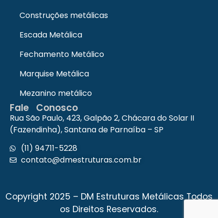
Empresa de montagem de estruturas
metálicas
Construções metálicas
Empresa de estruturas metálicas
Escada Metálica
Construção em estrutura metálica
Comprar estrutura metálica
Fechamento Metálico
Coberturas metálicas residenciais
Marquise Metálica
Estrutura metalica telhado residencial
Cobertura metálica com isolamento
Mezanino metálico
Pilar estrutura metálica
Fale Conosco
Orçamento estrutura metálica
Rua São Paulo, 423, Galpão 2, Chácara do Solar II
Estrutura metálica para galpão
(Fazendinha), Santana de Parnaíba – SP
Barracão estrutura metálica
(11) 94711-5228
Telhado metálico
contato@dmestruturas.com.br
Preço de cobertura de estrutura
metálica
Preço cobertura metálica
Copyright 2025 – DM Estruturas Metálicas Todos
Portões metálicos
os Direitos Reservados.
Estrutura metálica para telhado