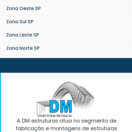
Cobertura telhado metálico
Zona Oeste SP
Coberturas metálicas industriais
Passarela metálica preço
Zona Sul SP
Fechamento metálico galpão
Zona Leste SP
Escada metálica detalhamento
Cobertura metálica garagem
Zona Norte SP
Escada metalica
Terça metálica
Tesoura metálica
Viga treliçada metálica
Fabrica de portão metálico
Estrutura metálica São Paulo
Estruturas metálicas preços
Fabricação e montagem de estruturas
metálicas
Montagem de estruturas metálicas
A DM estruturas atua no segmento de
Pilar metálico treliçado
fabricação e montagens de estruturas