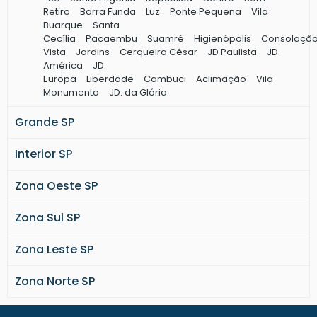
Construção de galpão metálico
Retiro
Barra Funda
Luz
Ponte Pequena
Vila
Buarque
Santa
Viga metálica preço
Cecília
Pacaembu
Suamré
Higienópolis
Consolaçã
Mezanino estrutura metálica
Vista
Jardins
Cerqueira César
JD Paulista
JD.
Mezanino metálico preço
América
JD.
Europa
Liberdade
Cambuci
Aclimação
Vila
Cobertura metálica para galpão
Monumento
JD. da Glória
Cobertura galpão industrial
Grande SP
Estrutura metálica para cobertura
Estrutura metálica industrial
Interior SP
Telhado metálico preço
Cobertura telhado metálico
Zona Oeste SP
Coberturas metálicas industriais
Passarela metálica preço
Zona Sul SP
Fechamento metálico galpão
Zona Leste SP
Escada metálica detalhamento
Cobertura metálica garagem
Zona Norte SP
Escada metalica
Terça metálica