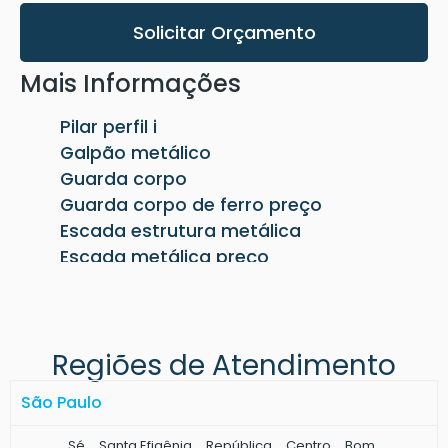
Solicitar Orçamento
Mais Informações
Pilar perfil i
Galpão metálico
Guarda corpo
Guarda corpo de ferro preço
Escada estrutura metálica
Escada metálica preço
Terça metálica para telhado
Terça metálica preço
Pilar metálico quadrado
Regiões de Atendimento
Pergolado de ferro preço
Terças metálicas para telhado
São Paulo
Pilar metálico redondo
Fechamento lateral metálico
Sé
Santa Efigênia
República
Centro
Bom