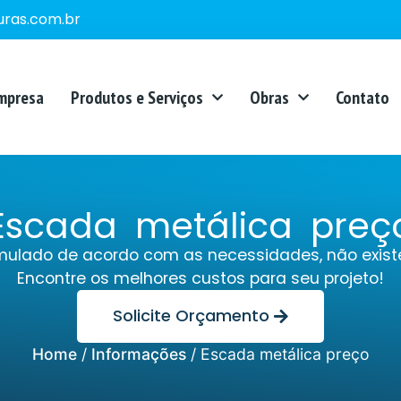
ras.com.br
mpresa
Produtos e Serviços
Obras
Contato
Escada metálica preç
mulado de acordo com as necessidades, não exist
Encontre os melhores custos para seu projeto!
Solicite Orçamento
Home
/
Informações
/
Escada metálica preço