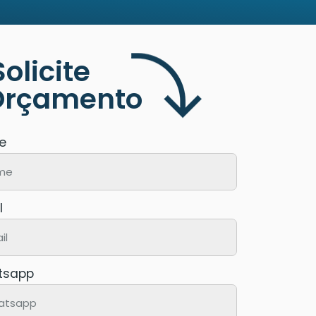
Solicite
Orçamento
e
l
tsapp