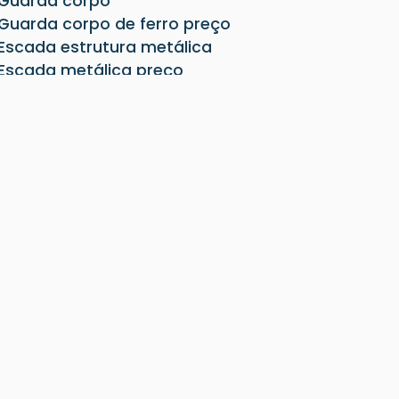
Guarda corpo
Guarda corpo de ferro preço
Escada estrutura metálica
Escada metálica preço
Terça metálica para telhado
Terça metálica preço
Pilar metálico quadrado
Pergolado de ferro preço
Terças metálicas para telhado
Pilar metálico redondo
Fechamento lateral metálico
Construção de galpão metálico
Viga metálica preço
Mezanino estrutura metálica
Mezanino metálico preço
Cobertura metálica para galpão
Cobertura galpão industrial
Estrutura metálica para cobertura