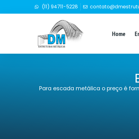
(11) 94711-5228
contato@dmestrutu
Home
E
Para escada metálica o preço é for