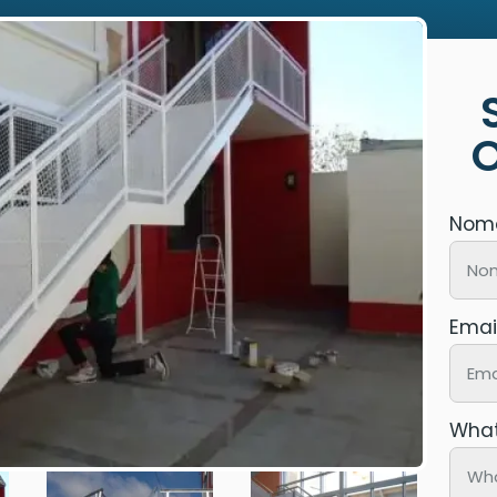
Nom
Emai
Wha