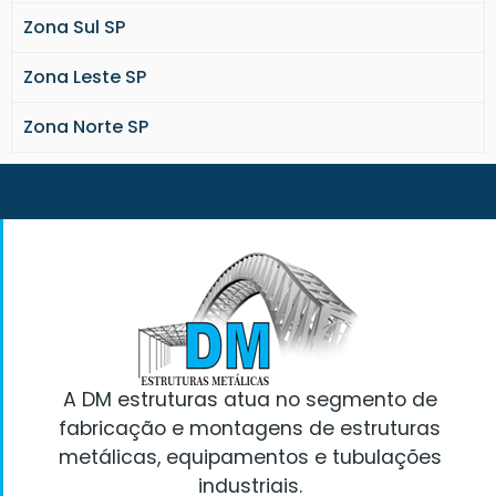
Passarela metálica preço
Zona Sul SP
Fechamento metálico galpão
Zona Leste SP
Escada metálica detalhamento
Cobertura metálica garagem
Zona Norte SP
Escada metalica
Terça metálica
Tesoura metálica
Viga treliçada metálica
Fabrica de portão metálico
Estrutura metálica São Paulo
Estruturas metálicas preços
Fabricação e montagem de estruturas
metálicas
Montagem de estruturas metálicas
A DM estruturas atua no segmento de
Pilar metálico treliçado
fabricação e montagens de estruturas
Fechamento lateral com telhas
metálicas, equipamentos e tubulações
metálicas
industriais.