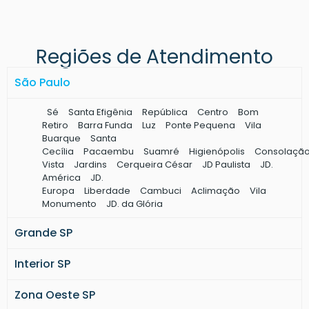
Terça metálica para telhado
Terça metálica preço
Pilar metálico quadrado
Regiões de Atendimento
Pergolado de ferro preço
Terças metálicas para telhado
São Paulo
Pilar metálico redondo
Fechamento lateral metálico
Sé
Santa Efigênia
República
Centro
Bom
Construção de galpão metálico
Retiro
Barra Funda
Luz
Ponte Pequena
Vila
Buarque
Santa
Viga metálica preço
Cecília
Pacaembu
Suamré
Higienópolis
Consolaçã
Mezanino estrutura metálica
Vista
Jardins
Cerqueira César
JD Paulista
JD.
Mezanino metálico preço
América
JD.
Europa
Liberdade
Cambuci
Aclimação
Vila
Cobertura metálica para galpão
Monumento
JD. da Glória
Cobertura galpão industrial
Grande SP
Estrutura metálica para cobertura
Estrutura metálica industrial
Interior SP
Telhado metálico preço
Cobertura telhado metálico
Zona Oeste SP
Coberturas metálicas industriais