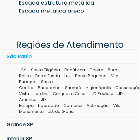
Escada estrutura metálica
Escada metálica preço
Terça metálica para telhado
Terça metálica preço
Pilar metálico quadrado
Regiões de Atendimento
Pergolado de ferro preço
Terças metálicas para telhado
São Paulo
Pilar metálico redondo
Fechamento lateral metálico
Sé
Santa Efigênia
República
Centro
Bom
Construção de galpão metálico
Retiro
Barra Funda
Luz
Ponte Pequena
Vila
Buarque
Santa
Viga metálica preço
Cecília
Pacaembu
Suamré
Higienópolis
Consolaçã
Mezanino estrutura metálica
Vista
Jardins
Cerqueira César
JD Paulista
JD.
Mezanino metálico preço
América
JD.
Europa
Liberdade
Cambuci
Aclimação
Vila
Cobertura metálica para galpão
Monumento
JD. da Glória
Cobertura galpão industrial
Grande SP
Estrutura metálica para cobertura
Estrutura metálica industrial
Interior SP