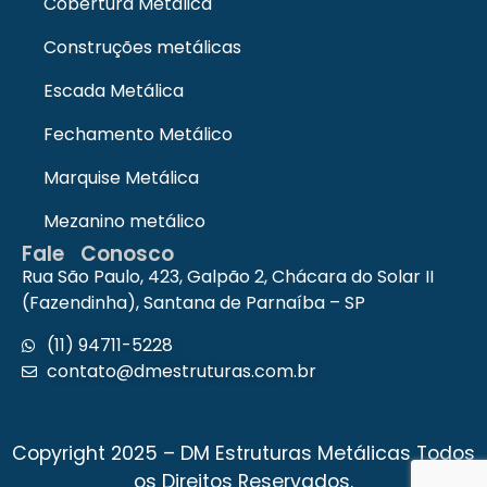
Cobertura Metálica
Empresa de montagem de estruturas
metálicas
Construções metálicas
Empresa de estruturas metálicas
Escada Metálica
Construção em estrutura metálica
Comprar estrutura metálica
Fechamento Metálico
Coberturas metálicas residenciais
Marquise Metálica
Estrutura metalica telhado residencial
Cobertura metálica com isolamento
Mezanino metálico
Pilar estrutura metálica
Fale Conosco
Orçamento estrutura metálica
Rua São Paulo, 423, Galpão 2, Chácara do Solar II
Estrutura metálica para galpão
(Fazendinha), Santana de Parnaíba – SP
Barracão estrutura metálica
(11) 94711-5228
Telhado metálico
contato@dmestruturas.com.br
Preço de cobertura de estrutura
metálica
Preço cobertura metálica
Copyright 2025 – DM Estruturas Metálicas Todos
Portões metálicos
os Direitos Reservados.